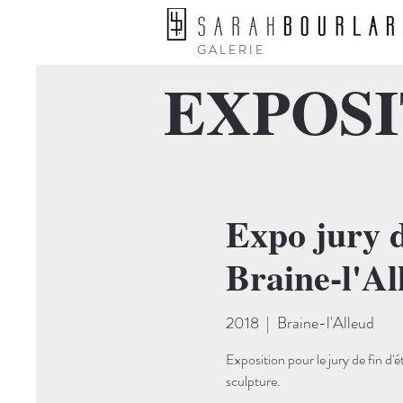
G A L E R I E
EXPOSI
Expo jury d
Braine-l'Al
2018
  |  
Braine-l'Alleud
Exposition pour le jury de fin d'é
sculpture.