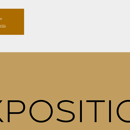
te
ents